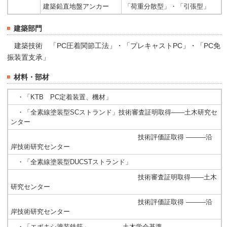
建築鉛直地盤アンカー
「荷重分散型」・「引張型」
建築部門
建築技術 「PC圧着関節工法」・「プレキャストPC」・「PC免
振装置支承」
材料・部材
・「KTB PC定着装置、機材」
・「全素線塗装型SCストランド」技術審査証明取得――土木研究セ
ンター
技術評価証取得 ―――沿
岸技術研究センター
・「全素線塗装型DUCSTストランド」
技術審査証明取得――土木
研究センター
技術評価証取得 ―――沿
岸技術研究センター
・「エポキシ塗装鉄筋」 土木学会基準