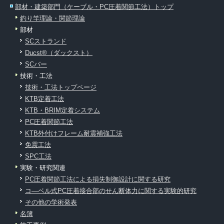
部材・建築部門（ケーブル・PC圧着関節工法）トップ
釣り竿理論・関節理論
部材
SCストランド
Ducst®（ダックスト）
SCバー
技術・工法
技術・工法トップページ
KTB定着工法
KTB・BRIM定着システム
PC圧着関節工法
KTB外付けフレーム耐震補強工法
免震工法
SPC工法
実験・研究関連
PC圧着関節工法による損失制御設計に関する研究
コ―ベル式PC圧着接合部のせん断体力に関する実験的研究
その他の学術発表
名簿