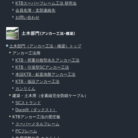
KTBスーパーフレーム工法 研究会
会員名簿・支部連絡先
お問い合わせ
土木部門（アンカー工法・橋梁）トップ
アンカー工法用
KTB・荷重分散型永久アンカー工法
KTB・引張型SCアンカー工法
本設KTB・鉛直地盤アンカー工法
KTB・仮設アンカー工法
カンリくん
建築・土木用（全素線完全防錆ケーブル）
SCストランド
Ducst®（ダックスト）
KTBアンカー工法の受圧板
スーパーメタルフレーム
PCフレーム