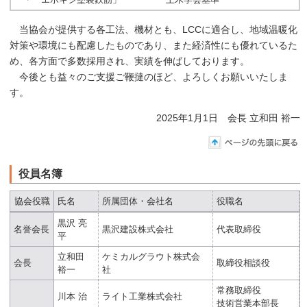
当協会が提供する各工法、機材とも、LCCに適合し、地域温暖化
対策や環境にも配慮したものであり、また経済性にも優れているた
め、各方面で多数採用され、実績を伸ばしております。
今後とも益々のご支援ご鞭撻のほど、よろしくお願いいたしま
す。
2025年1月1日 会長 立和田 裕一
役員名簿
協会役職
氏名
所属団体・会社名
役職名
黒沢 亮
名誉会長
黒沢建設株式会社
代表取締役
平
立和田
ケミカルグラウト株式会
会長
取締役相談役
裕一
社
常務取締役
川本 治
ライト工業株式会社
技術営業本部長