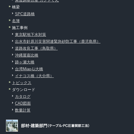
角度調整台座 カクドくん
橋梁
SPC道路橋
名簿
施工事例
東京駅地下水対策
出水市針原川災害関連緊急砂防工事（鹿児島県）
道路改良工事（鳥取県）
沖縄屋嘉比橋
跡ヶ瀬大橋
台湾Miao-Li大橋
イナコス橋（大分県）
トピックス
ダウンロード
カタログ
CAD図面
数量計算