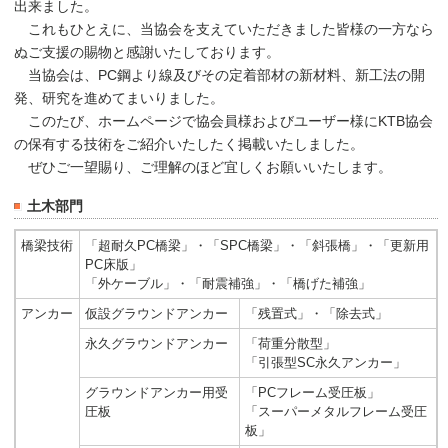
出来ました。
これもひとえに、当協会を支えていただきました皆様の一方なら
ぬご支援の賜物と感謝いたしております。
当協会は、PC鋼より線及びその定着部材の新材料、新工法の開
発、研究を進めてまいりました。
このたび、ホームページで協会員様およびユーザー様にKTB協会
の保有する技術をご紹介いたしたく掲載いたしました。
ぜひご一望賜り、ご理解のほど宜しくお願いいたします。
土木部門
橋梁技術
「超耐久PC橋梁」・「SPC橋梁」・「斜張橋」・「更新用
PC床版」
「外ケーブル」・「耐震補強」・「橋げた補強」
アンカー
仮設グラウンドアンカー
「残置式」・「除去式」
永久グラウンドアンカー
「荷重分散型」
「引張型SC永久アンカー」
グラウンドアンカー用受
「PCフレーム受圧板」
圧板
「スーパーメタルフレーム受圧
板」