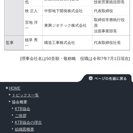
也
技術営業統括部長
牧 正人
中部地下開発株式会社
代表取締役
取締役常務執行役
宮地 洋
東興ジオテック株式会社
員
一
法面事業部長
植草 秀
監事
構造工事株式会社
代表取締役社長
一
[理事会社名は50音順・敬称略 役職は令和7年7月1日現在]
HOME
トピックス一覧
協会概要
KTB協会
ご挨拶
KTB協会の理念
組織図概要