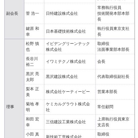
常務執行役員
副会長
菅 浩一
日特建設株式会社
技術開発本部本部
長
鍵原 和
執行役員東京支社
日本基礎技術株式会社
幸
長
松野 慎
イビデングリーンテック
取締役
也
株式会社
法面事業部本部長
長谷川
イワミテクノ株式会社
会長
裕二
黒沢 亮
黒沢建設株式会社
代表取締役副社長
太郎
梨本 正
株式会社ケーティービー
営業本部長
美
菊地 孝
ケミカルグラウト株式会
理事
常任顧問
明
社
和田 宏
上席執行役員東京
三信建設工業株式会社
幸
支店長
小田 真
取締役
新技術工営株式会社